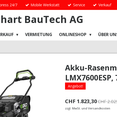
press 24/7
Mobile Werkstatt
Service
Verkauf
hart
BauTech
AG
ERKAUF
VERMIETUNG
ONLINESHOP
ÜBER UN
Akku-Rasenm
LMX7600ESP, 
Angebot!
CHF 1.823,30
CHF 2.02
zzgl. MwSt. und Versandkosten