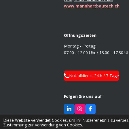
www.mannhartbautech.ch
Öffnungszeiten
Montag - Freitag:
07.00 - 12.00 Uhr /
13.00 - 17.30 U
Notfalldienst 24 h / 7 Tage
Folgen Sie uns auf
L
I
F
i
n
a
© 2026 Mannhart BauTech AG
n
s
c
Diese Website verwendet Cookies, um Ihr Nutzererlebnis zu verbes
k
t
e
Zustimmung zur Verwendung von Cookies.