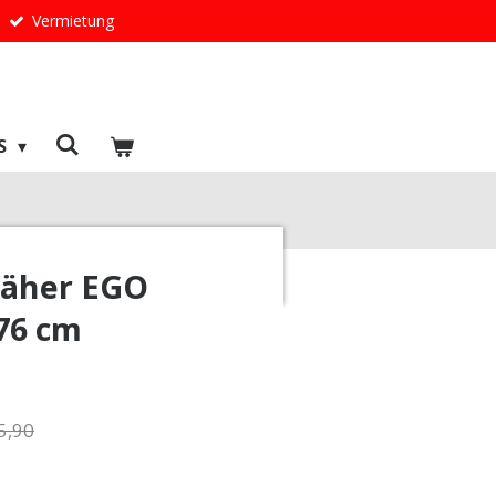
Vermietung
S
äher EGO
76 cm
5,90