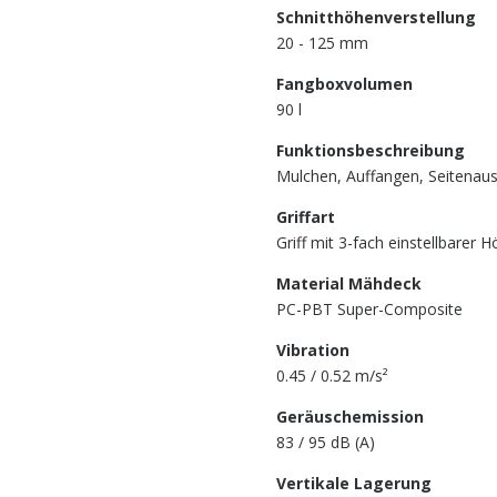
Schnitthöhenverstellung
20 - 125
mm
Fangboxvolumen
90
l
Funktionsbeschreibung
Mulchen, Auffangen, Seitenau
Griffart
Griff mit 3-fach einstellbarer 
Material Mähdeck
PC-PBT Super-Composite
Vibration
0.45 / 0.52
m/s²
Geräuschemission
83 / 95 dB (A)
Vertikale Lagerung