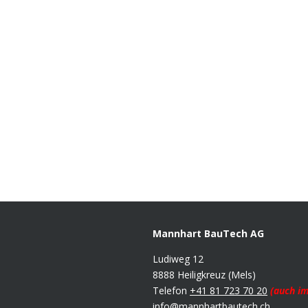
Mannhart BauTech AG
Ludiweg 12
8888 Heiligkreuz (Mels)
Telefon
+41 81 723 70 20
(auch im
info@mannhartbautech.ch