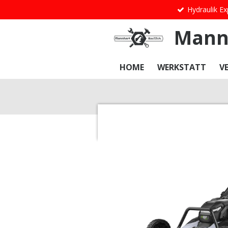
Hydraulik Ex
Zum
Hauptinhalt
Mann
springen
HOME
WERKSTATT
V