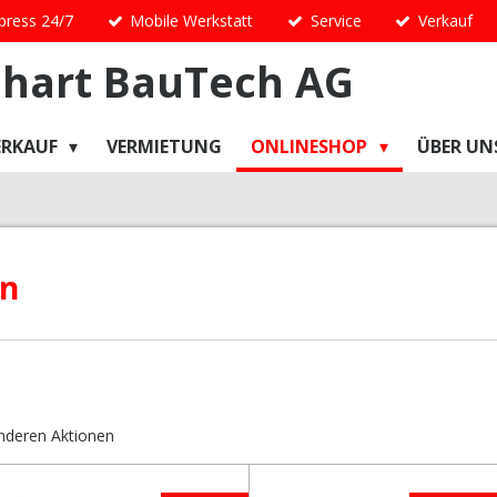
press 24/7
Mobile Werkstatt
Service
Verkauf
hart
BauTech
AG
ERKAUF
VERMIETUNG
ONLINESHOP
ÜBER UN
en
anderen Aktionen