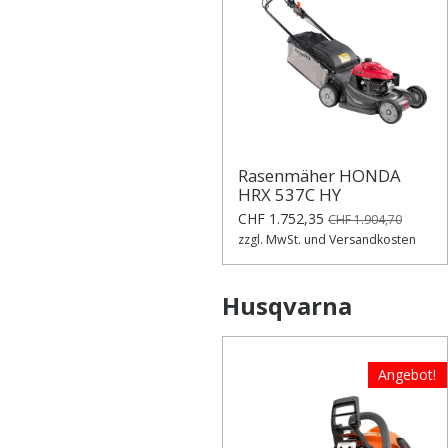
Rasenmäher HONDA
HRX 537C HY
CHF 1.752,35
CHF 1.904,70
zzgl. MwSt. und Versandkosten
Husqvarna
Angebot!