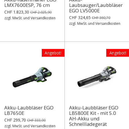
LMX7600ESP, 76 cm
Laubsauger/Laubbläser
EGO LV5000E
CHF 1.823,30
CHF 2.025,90
CHF 324,65
CHF 360,70
zzgl. MwSt. und Versandkosten
zzgl. MwSt. und Versandkosten
Angebot!
Angebot!
Akku-Laubbläser EGO
Akku-Laubbläser EGO
LB7650E
LB5800E Kit - mit 5.0
AH-Akku und
CHF 299,70
CHF 333,00
Schnellladegerät
zzgl. MwSt. und Versandkosten