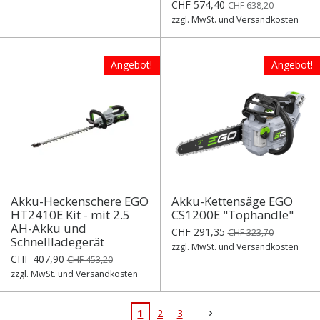
CHF 574,40
CHF 638,20
zzgl. MwSt. und Versandkosten
Angebot!
Angebot!
Akku-Heckenschere EGO
Akku-Kettensäge EGO
HT2410E Kit - mit 2.5
CS1200E "Tophandle"
AH-Akku und
CHF 291,35
CHF 323,70
Schnellladegerät
zzgl. MwSt. und Versandkosten
CHF 407,90
CHF 453,20
zzgl. MwSt. und Versandkosten
1
2
3