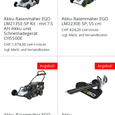
Akku-Rasenmäher EGO
Akku-Rasenmäher EGO
LM2135E-SP Kit - mit 7.5
LM2230E-SP, 55 cm
AH-Akku und
CHF 824,20
CHF 915,80
Schnellladegerät
zzgl. MwSt. und Versandkosten
CH5500E
CHF 1.074,00
CHF 1.193,30
zzgl. MwSt. und Versandkosten
Angebot!
Angebot!
Akku-Rasenmäher EGO
Akku-