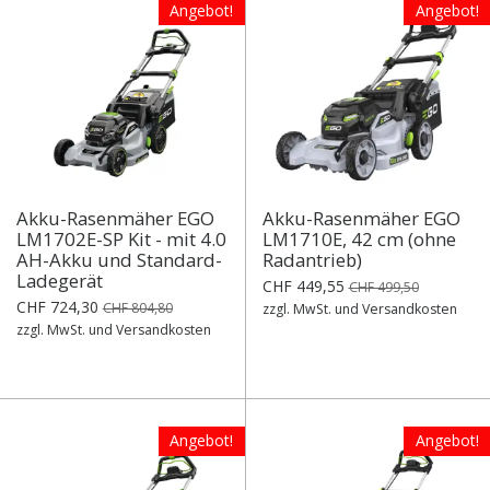
Angebot!
Angebot!
Akku-Rasenmäher EGO
Akku-Rasenmäher EGO
LM1702E-SP Kit - mit 4.0
LM1710E, 42 cm (ohne
AH-Akku und Standard-
Radantrieb)
Ladegerät
CHF 449,55
CHF 499,50
CHF 724,30
CHF 804,80
zzgl. MwSt. und Versandkosten
zzgl. MwSt. und Versandkosten
Angebot!
Angebot!