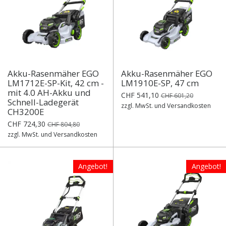
Akku-Rasenmäher EGO
Akku-Rasenmäher EGO
LM1712E-SP-Kit, 42 cm -
LM1910E-SP, 47 cm
mit 4.0 AH-Akku und
CHF 541,10
CHF 601,20
Schnell-Ladegerät
zzgl. MwSt. und Versandkosten
CH3200E
CHF 724,30
CHF 804,80
zzgl. MwSt. und Versandkosten
Angebot!
Angebot!