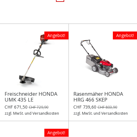
Angebot!
Angebot!
Freischneider HONDA
Rasenmäher HONDA
UMK 435 LE
HRG 466 SKEP
CHF 671,50
CHF 739,60
CHF 729,90
CHF 803,90
zzgl. MwSt. und Versandkosten
zzgl. MwSt. und Versandkosten
Angebot!