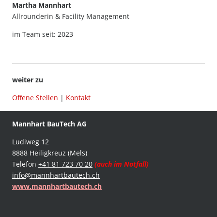
Martha Mannhart
Allrounderin & Facility Management
im Team seit: 2023
weiter zu
Offene Stellen
|
Kontakt
Mannhart BauTech AG
Ludiweg 12
8888 Heiligkreuz (Mels)
Telefon
+41 81 723 70 20
(auch im Notfall)
info@mannhartbautech.ch
www.mannhartbautech.ch