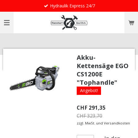
Hydraulik Express 24/7
Zum
Hauptinhalt
springen
Akku-
Kettensäge EGO
CS1200E
"Tophandle"
Angebot!
CHF 291,35
CHF 323,70
zzgl. MwSt. und Versandkosten