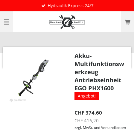
Hydraulik Express 24/7
Zum
Hauptinhalt
springen
Akku-
Multifunktionsw
erkzeug
Antriebseinheit
EGO PHX1600
Angebot!
CHF 374,60
CHF 416,20
zzgl. MwSt. und Versandkosten