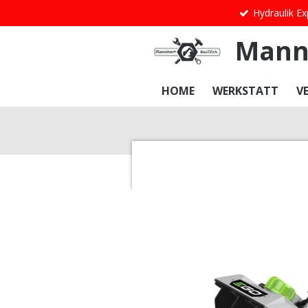
Hydraulik Ex
Zum
Hauptinhalt
Mann
springen
HOME
WERKSTATT
V