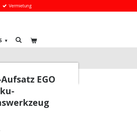
Vermietung
S
-Aufsatz EGO
kku-
nswerkzeug
0