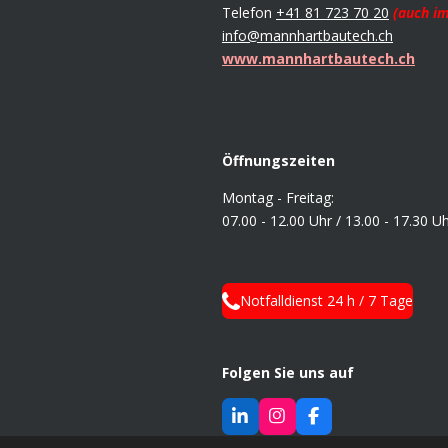
Telefon
+41 81 723 70 20
(auch im
info@mannhartbautech.ch
www.mannhartbautech.ch
Öffnungszeiten
Montag - Freitag:
07.00 - 12.00 Uhr /
13.00 - 17.30 U
Notfalldienst 24 h / 7 Tage
Folgen Sie uns auf
L
I
F
i
n
a
© 2026 Mannhart BauTech AG