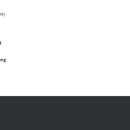
it)
g
ung