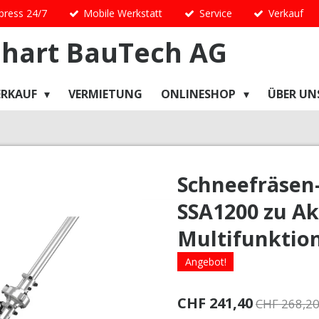
press 24/7
Mobile Werkstatt
Service
Verkauf
hart
BauTech
AG
ERKAUF
VERMIETUNG
ONLINESHOP
ÜBER UN
Schneefräsen
SSA1200 zu A
Multifunktio
Angebot!
CHF 241,40
CHF 268,2