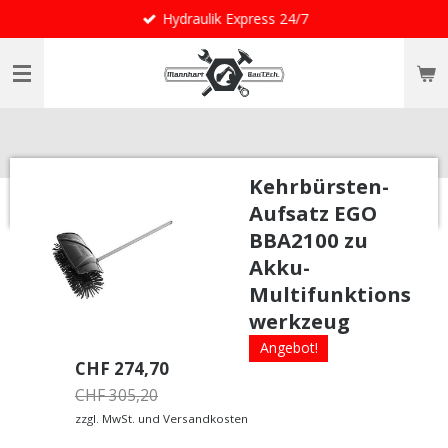
Hydraulik Express 24/7
Zum
Hauptinhalt
springen
Kehrbürsten-
Aufsatz EGO
BBA2100 zu
Akku-
Multifunktions
werkzeug
Angebot!
CHF 274,70
CHF 305,20
zzgl. MwSt. und Versandkosten