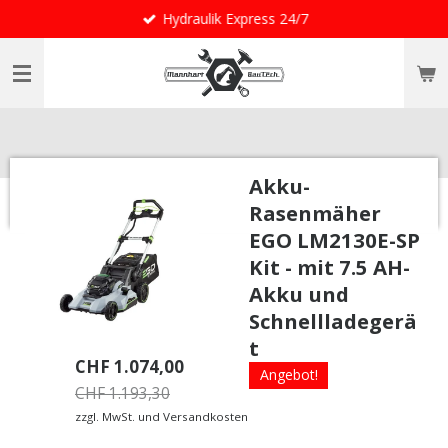
Hydraulik Express 24/7
Zum
Hauptinhalt
springen
Akku-
Rasenmäher
EGO LM2130E-SP
Kit - mit 7.5 AH-
Akku und
Schnellladegerä
t
CHF 1.074,00
Angebot!
CHF 1.193,30
zzgl. MwSt. und Versandkosten