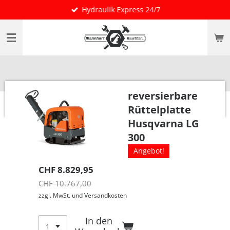
Hydraulik Express 24/7
Zum
Hauptinhalt
springen
reversierbare
Rüttelplatte
Husqvarna LG
300
Angebot!
CHF 8.829,95
CHF 10.767,00
zzgl. MwSt. und Versandkosten
In den