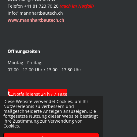
Telefon
+41 81 723 70 20
(auch im Notfall)
info@mannhartbautech.ch
www.mannhartbautech.ch
Öffnungszeiten
Montag - Freitag:
07.00 - 12.00 Uhr /
13.00 - 17.30 Uhr
Notfalldienst 24 h / 7 Tage
Diese Website verwendet Cookies, um Ihr
Nutzererlebnis zu verbessern und
maßgeschneiderte Anzeigen anzuzeigen. Die
fortgesetzte Nutzung dieser Website bestätigt
Folgen Sie uns auf
Ihre Zustimmung zur Verwendung von
Cookies.
L
I
F
i
n
a