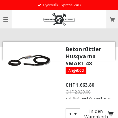
Hydraulik Express 24/7
Zum
Hauptinhalt
springen
Betonrüttler
Husqvarna
SMART 48
Angebot!
CHF 1.663,80
CHF 2.029,00
zzgl. MwSt. und Versandkosten
In den
Warenkorb